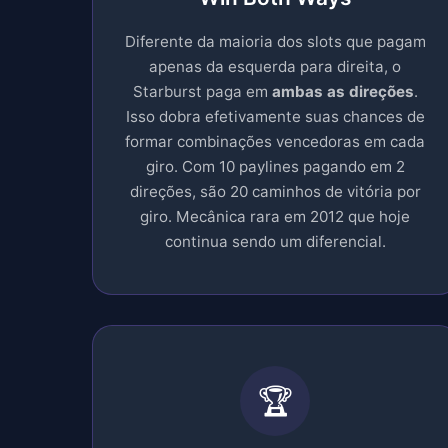
Diferente da maioria dos slots que pagam
apenas da esquerda para direita, o
Starburst paga em
ambas as direções
.
Isso dobra efetivamente suas chances de
formar combinações vencedoras em cada
giro. Com 10 paylines pagando em 2
direções, são 20 caminhos de vitória por
giro. Mecânica rara em 2012 que hoje
continua sendo um diferencial.
🏆