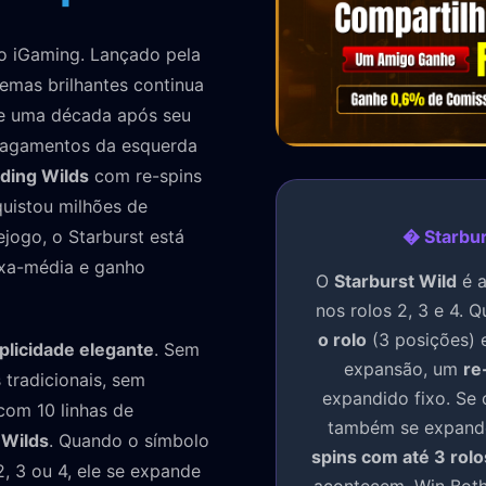
do iGaming. Lançado pela
emas brilhantes continua
 uma década após seu
agamentos da esquerda
ding Wilds
com re-spins
quistou milhões de
jogo, o Starburst está
� Starbur
aixa-média e ganho
O
Starburst Wild
é a
nos rolos 2, 3 e 4. 
o rolo
(3 posições) e
plicidade elegante
. Sem
expansão, um
re
tradicionais, sem
expandido fixo. Se 
com 10 linhas de
também se expande
 Wilds
. Quando o símbolo
spins com até 3 rolo
2, 3 ou 4, ele se expande