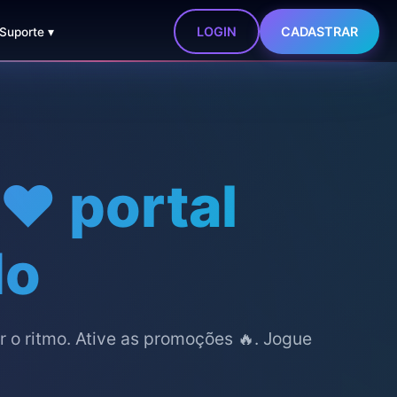
LOGIN
CADASTRAR
 Suporte ▾
❤️ portal
do
r o ritmo. Ative as promoções 🔥. Jogue