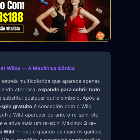
st Wilds — A Mecânica Icônica
 estrela multicolorida que aparece apenas
Quando aterrissa,
expande para cobrir todo
 substitui qualquer outro símbolo. Após a
-spin gratuito
é concedido com o Wild
outro Wild aparecer durante o re-spin, ele
 e ativa mais um re-spin. Máximo:
3 re-
s Wild
— que é quando os maiores ganhos