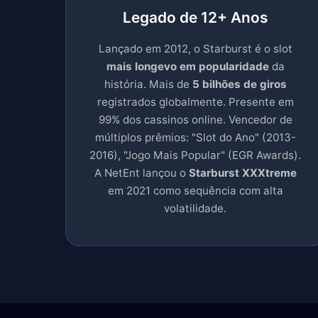
Legado de 12+ Anos
Lançado em 2012, o Starburst é o slot
mais longevo em popularidade
da
história. Mais de
5 bilhões de giros
registrados globalmente. Presente em
99% dos cassinos online. Vencedor de
múltiplos prêmios: "Slot do Ano" (2013-
2016), "Jogo Mais Popular" (EGR Awards).
A NetEnt lançou o
Starburst XXXtreme
em 2021 como sequência com alta
volatilidade.