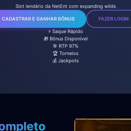
Slot lendário da NetEnt com expanding wilds
CADASTRAR E GANHAR BÔNUS
FAZER LOGIN
⚡ Saque Rápido
🎁 Bônus Disponível
🎯 RTP 97%
🏆 Torneios
💰 Jackpots
ompleto