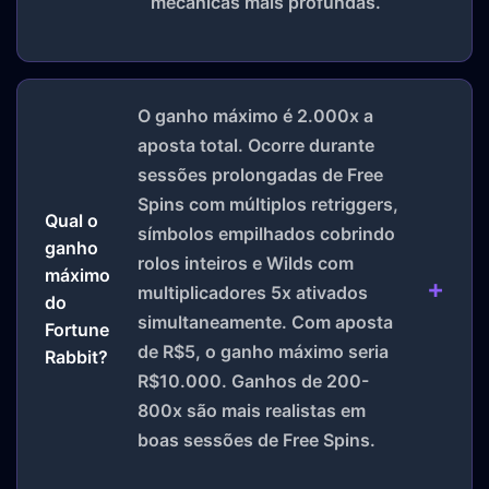
mecânicas mais profundas.
O ganho máximo é 2.000x a
aposta total. Ocorre durante
sessões prolongadas de Free
Spins com múltiplos retriggers,
Qual o
símbolos empilhados cobrindo
ganho
rolos inteiros e Wilds com
máximo
multiplicadores 5x ativados
do
simultaneamente. Com aposta
Fortune
de R$5, o ganho máximo seria
Rabbit?
R$10.000. Ganhos de 200-
800x são mais realistas em
boas sessões de Free Spins.