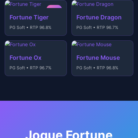
HOT
Fortune Tiger
Fortune Dragon
PG Soft • RTP 96.8%
PG Soft • RTP 96.7%
Fortune Ox
Fortune Mouse
PG Soft • RTP 96.7%
PG Soft • RTP 96.8%
Jogue Fortune