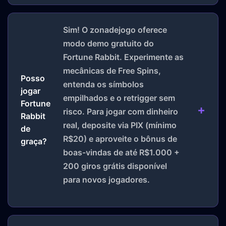
Sim! O zonadejogo oferece
modo demo gratuito do
Fortune Rabbit. Experimente as
mecânicas de Free Spins,
Posso
entenda os símbolos
jogar
empilhados e o retrigger sem
Fortune
risco. Para jogar com dinheiro
Rabbit
real, deposite via PIX (mínimo
de
R$20) e aproveite o bônus de
graça?
boas-vindas de até R$1.000 +
200 giros grátis disponível
para novos jogadores.