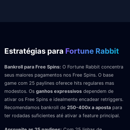
Estratégias para
Fortune Rabbit
Bankroll para Free Spins:
O Fortune Rabbit concentra
seus maiores pagamentos nos Free Spins. O base
game com 25 paylines oferece hits regulares mas
modestos. Os
ganhos expressivos
dependem de
ativar os Free Spins e idealmente encadear retriggers.
Recomendamos bankroll de
250-400x a aposta
para
ter rodadas suficientes até ativar a feature principal.
Aproveite as 25 paylines:
Com 25 linhas de