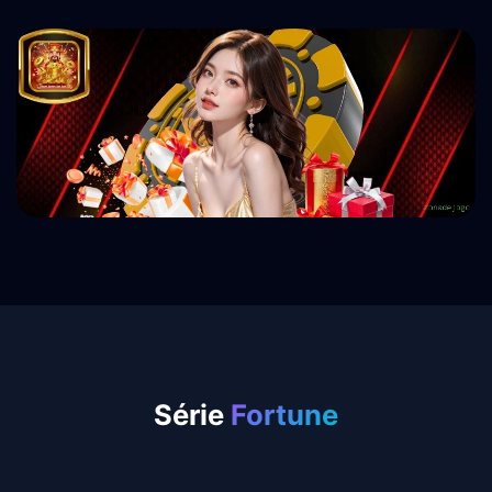
Série
Fortune