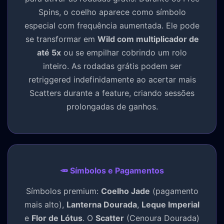
Spins, o coelho aparece como símbolo
especial com frequência aumentada. Ele pode
se transformar em
Wild com multiplicador de
até 5x
ou se empilhar cobrindo um rolo
inteiro. As rodadas grátis podem ser
retriggered indefinidamente ao acertar mais
Scatters durante a feature, criando sessões
prolongadas de ganhos.
🥕 Símbolos e Pagamentos
Símbolos premium:
Coelho Jade
(pagamento
mais alto),
Lanterna Dourada
,
Leque Imperial
e
Flor de Lótus
. O
Scatter
(Cenoura Dourada)