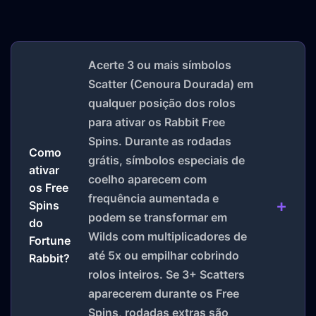
Acerte 3 ou mais símbolos
Scatter (Cenoura Dourada) em
qualquer posição dos rolos
para ativar os Rabbit Free
Spins. Durante as rodadas
Como
grátis, símbolos especiais de
ativar
coelho aparecem com
os Free
frequência aumentada e
Spins
podem se transformar em
do
Wilds com multiplicadores de
Fortune
até 5x ou empilhar cobrindo
Rabbit?
rolos inteiros. Se 3+ Scatters
aparecerem durante os Free
Spins, rodadas extras são