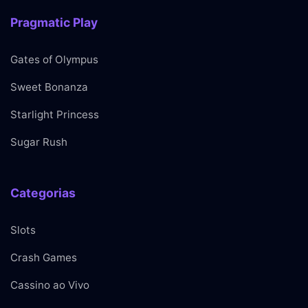
Pragmatic Play
Gates of Olympus
Sweet Bonanza
Starlight Princess
Sugar Rush
Categorias
Slots
Crash Games
Cassino ao Vivo