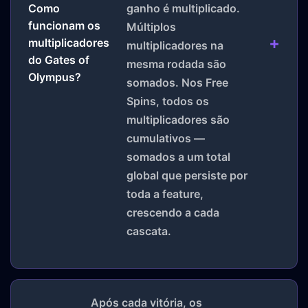
ganho é multiplicado.
Como
funcionam os
Múltiplos
multiplicadores
multiplicadores na
do Gates of
mesma rodada são
Olympus?
somados. Nos Free
Spins, todos os
multiplicadores são
cumulativos —
somados a um total
global que persiste por
toda a feature,
crescendo a cada
cascata.
Após cada vitória, os