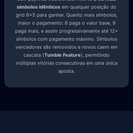
símbolos idênticos
em qualquer posição do
grid 6x5 para ganhar. Quanto mais símbolos,
maior o pagamento: 8 paga o valor base, 9
paga mais, e assim progressivamente até 12+
símbolos com pagamento máximo. Símbolos
vencedores são removidos e novos caem em
cascata (
Tumble Feature
), permitindo
múltiplas vitórias consecutivas em uma única
aposta.