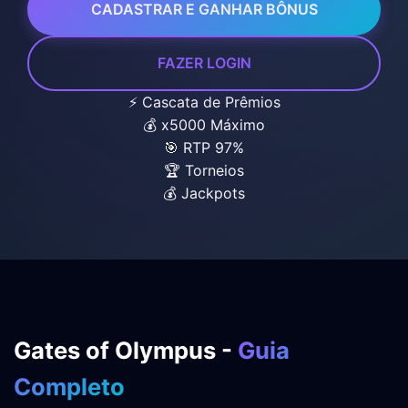
CADASTRAR E GANHAR BÔNUS
FAZER LOGIN
⚡ Cascata de Prêmios
💰 x5000 Máximo
🎯 RTP 97%
🏆 Torneios
💰 Jackpots
Gates of Olympus -
Guia
Completo