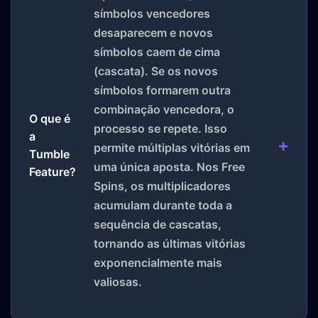
símbolos vencedores
desaparecem e novos
símbolos caem de cima
(cascata). Se os novos
símbolos formarem outra
combinação vencedora, o
O que é
processo se repete. Isso
a
permite múltiplas vitórias em
Tumble
uma única aposta. Nos Free
Feature?
Spins, os multiplicadores
acumulam durante toda a
sequência de cascatas,
tornando as últimas vitórias
exponencialmente mais
valiosas.