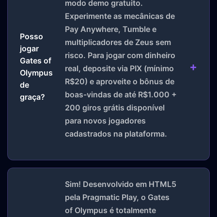
modo demo gratuito.
Experimente as mecânicas de
Pay Anywhere, Tumble e
Posso
multiplicadores de Zeus sem
jogar
risco. Para jogar com dinheiro
Gates of
real, deposite via PIX (mínimo
Olympus
R$20) e aproveite o bônus de
de
boas-vindas de até R$1.000 +
graça?
200 giros grátis disponível
para novos jogadores
cadastrados na plataforma.
Sim! Desenvolvido em HTML5
pela Pragmatic Play, o Gates
of Olympus é totalmente