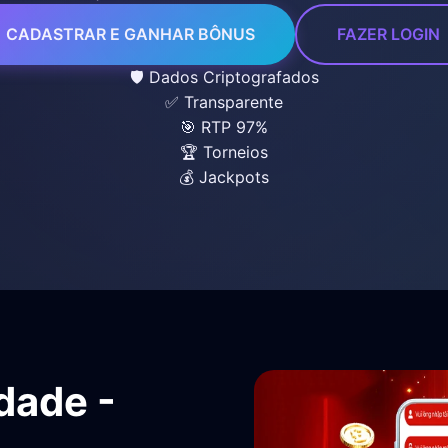
CADASTRAR E GANHAR BÔNUS
FAZER LOGIN
🛡️ Dados Criptografados
✅ Transparente
🎯 RTP 97%
🏆 Torneios
💰 Jackpots
idade -