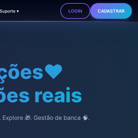
LOGIN
CADASTRAR
 Suporte ▾
ções❤️
ões reais
 Explore 🎁. Gestão de banca 🧠.