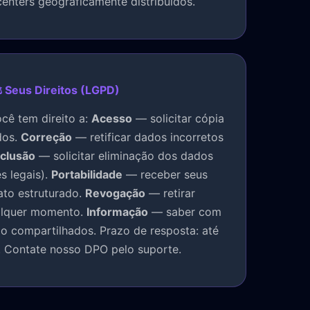
centers geograficamente distribuídos.
️ Seus Direitos (LGPD)
cê tem direito a:
Acesso
— solicitar cópia
dos.
Correção
— retificar dados incorretos
clusão
— solicitar eliminação dos dados
s legais).
Portabilidade
— receber seus
to estruturado.
Revogação
— retirar
alquer momento.
Informação
— saber com
 compartilhados. Prazo de resposta: até
. Contate nosso DPO pelo suporte.