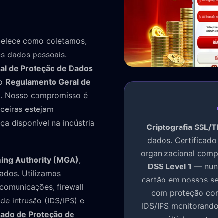
elece como coletamos,
s dados pessoais.
ral de Proteção de Dados
 o
Regulamento Geral de
a. Nosso compromisso é
nceiras estejam
a disponível na indústria
Criptografia SSL/T
dados. Certificado
organizacional comp
ing Authority (MGA)
,
DSS Level 1
— nunc
ados. Utilizamos
cartão em nossos se
comunicações, firewall
com proteção con
e intrusão (IDS/IPS) e
IDS/IPS monitorando
ado de Proteção de