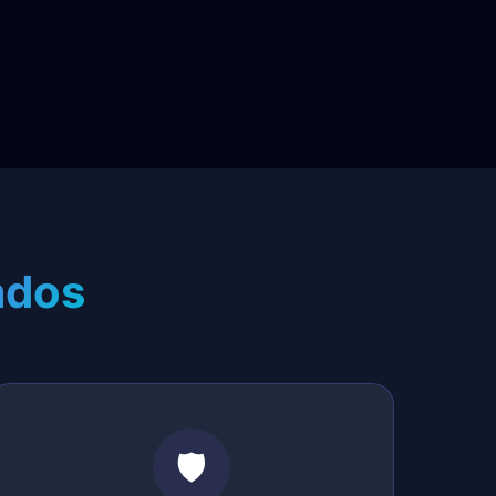
ados
🛡️