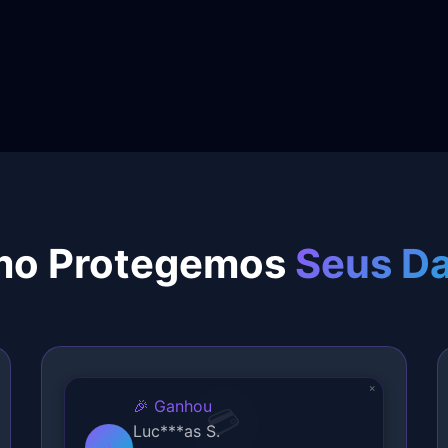
o Protegemos
Seus D
💳