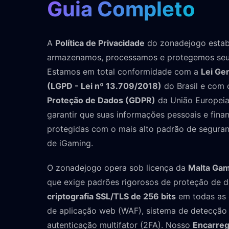
Guia Completo
A
Política de Privacidade
do zonadejogo estab
armazenamos, processamos e protegemos seu
Estamos em total conformidade com a
Lei Ge
(LGPD - Lei nº 13.709/2018)
do Brasil e com
Proteção de Dados (GDPR)
da União Europei
garantir que suas informações pessoais e fina
protegidas com o mais alto padrão de seguranç
de iGaming.
O zonadejogo opera sob licença da
Malta Gam
que exige padrões rigorosos de proteção de d
criptografia SSL/TLS de 256 bits
em todas as 
de aplicação web (WAF), sistema de detecção d
autenticação multifator (2FA). Nosso
Encarreg