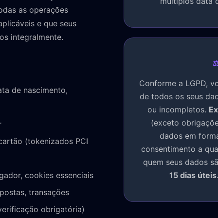
múltiplos data 
todas as operações
plicáveis e que seus
os integralmente.
⚖
Conforme a LGPD, vo
ta de nascimento,
de todos os seus da
ou incompletos.
Ex
(exceto obrigaçõe
r
dados em forma
artão (tokenizados PCI
consentimento a qu
quem seus dados são
gador, cookies essenciais
15 dias úteis
postas, transações
rificação obrigatória)