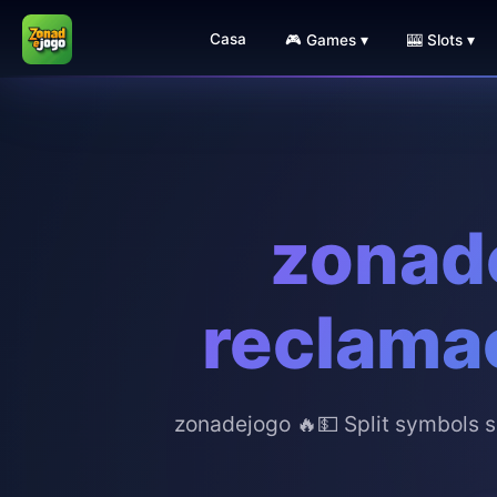
Casa
🎮 Games ▾
🎰 Slots ▾
zonad
reclamaç
zonadejogo 🔥💵 Split symbols s