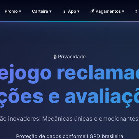
Promo ▾
Carteira ▾
📱 App ▾
💰 Pagamentos ▾
❓
🔒 Privacidade
ejogo reclama
ões e avaliaç
ão inovadores! Mecânicas únicas e emocionantes.
Proteção de dados conforme LGPD brasileira