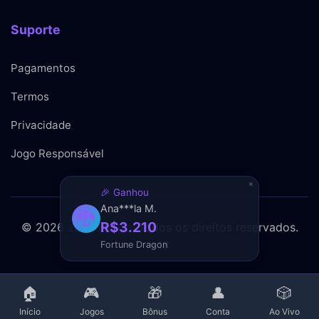
Suporte
Pagamentos
Termos
Privacidade
Jogo Responsável
×
🎉 Ganhou
Ana***la M.
🐉
R$3.210
© 2026
zonadejogo
. Todos os direitos reservados.
+18
Fortune Dragon
🏠
🎮
🎁
👤
🎲
Início
Jogos
Bônus
Conta
Ao Vivo