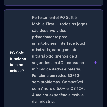
Perfeitamente! PG Soft é
Mobile-First — todos os jogos
são desenvolvidos
primariamente para
smartphones. Interface touch
otimizada, carregamento
PG Soft
ultrarrápido (menos de 3
funciona
segundos em 4G), consumo
bem no
mínimo de dados e bateria.
celular?
Funciona em redes 3G/4G
sem problemas. Compatível
com Android 5.0+ e iOS 12+.
A melhor experiência mobile
da indústria.