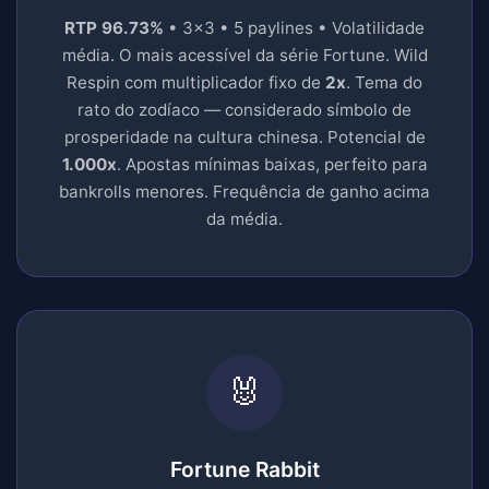
RTP 96.73%
• 3x3 • 5 paylines • Volatilidade
média. O mais acessível da série Fortune. Wild
Respin com multiplicador fixo de
2x
. Tema do
rato do zodíaco — considerado símbolo de
prosperidade na cultura chinesa. Potencial de
1.000x
. Apostas mínimas baixas, perfeito para
bankrolls menores. Frequência de ganho acima
da média.
🐰
Fortune Rabbit