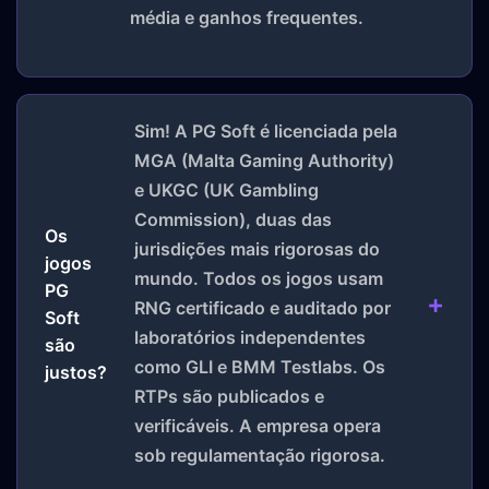
média e ganhos frequentes.
Sim! A PG Soft é licenciada pela
MGA (Malta Gaming Authority)
e UKGC (UK Gambling
Commission), duas das
Os
jurisdições mais rigorosas do
jogos
mundo. Todos os jogos usam
PG
RNG certificado e auditado por
Soft
laboratórios independentes
são
como GLI e BMM Testlabs. Os
justos?
RTPs são publicados e
verificáveis. A empresa opera
sob regulamentação rigorosa.