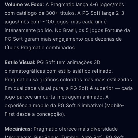
Volume vs Foco:
A Pragmatic lança 4-6 jogos/mês
com catálogo de 300+ títulos. A PG Soft lança 2-3
jogos/mês com ~100 jogos, mas cada um é
intensamente polido. No Brasil, os 5 jogos Fortune da
PG Soft geram mais engajamento que dezenas de
títulos Pragmatic combinados.
Estilo Visual:
PG Soft tem animações 3D
cinematográficas com estilo asiático refinado.
Pragmatic usa gráficos coloridos mas mais estilizados.
Em qualidade visual pura, a PG Soft é superior — cada
jogo parece um curta-metragem animado. A
experiência mobile da PG Soft é imbatível (Mobile-
First desde a concepção).
Mecânicas:
Pragmatic oferece mais diversidade
(Megaways, Buy Bonus, Tumble, Ante Bet). PG Soft