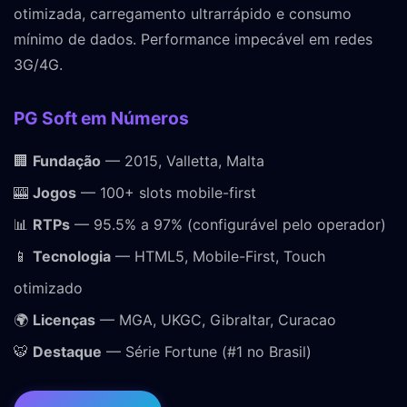
otimizada, carregamento ultrarrápido e consumo
mínimo de dados. Performance impecável em redes
3G/4G.
PG Soft em Números
🏢
Fundação
— 2015, Valletta, Malta
🎰
Jogos
— 100+ slots mobile-first
📊
RTPs
— 95.5% a 97% (configurável pelo operador)
📱
Tecnologia
— HTML5, Mobile-First, Touch
otimizado
🌍
Licenças
— MGA, UKGC, Gibraltar, Curacao
🐯
Destaque
— Série Fortune (#1 no Brasil)