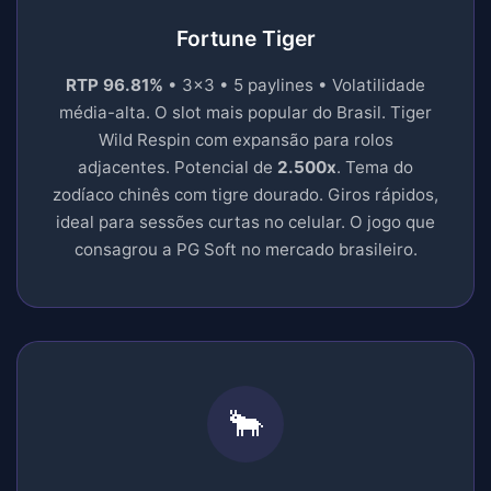
Fortune Tiger
RTP 96.81%
• 3x3 • 5 paylines • Volatilidade
média-alta. O slot mais popular do Brasil. Tiger
Wild Respin com expansão para rolos
adjacentes. Potencial de
2.500x
. Tema do
zodíaco chinês com tigre dourado. Giros rápidos,
ideal para sessões curtas no celular. O jogo que
consagrou a PG Soft no mercado brasileiro.
🐂