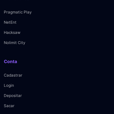
Pragmatic Play
NetEnt
Hacksaw
Nolimit City
Conta
Cadastrar
Login
Depositar
Sacar