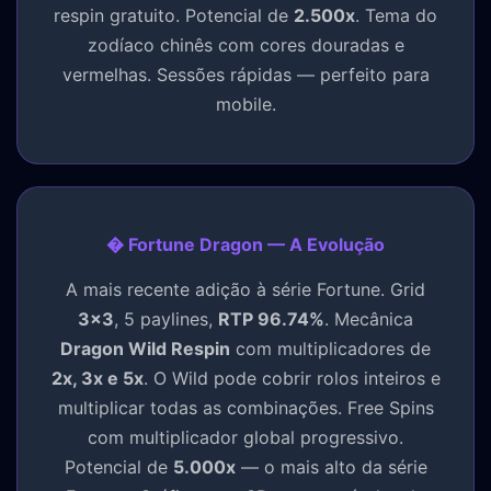
respin gratuito. Potencial de
2.500x
. Tema do
zodíaco chinês com cores douradas e
vermelhas. Sessões rápidas — perfeito para
mobile.
� Fortune Dragon — A Evolução
A mais recente adição à série Fortune. Grid
3x3
, 5 paylines,
RTP 96.74%
. Mecânica
Dragon Wild Respin
com multiplicadores de
2x, 3x e 5x
. O Wild pode cobrir rolos inteiros e
multiplicar todas as combinações. Free Spins
com multiplicador global progressivo.
Potencial de
5.000x
— o mais alto da série