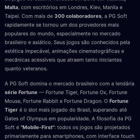
Malta
, com escritórios em Londres, Kiev, Manila e
Taipei. Com mais de
300 colaboradores
, a PG Soft
rapidamente se tornou um dos provedores mais
populares do mundo, especialmente no mercado
brasileiro e asiático. Seus jogos são conhecidos pela
estética impecável, animações cinematográficas e
mecânicas acessíveis que atraem tanto iniciantes
quanto veteranos.
A PG Soft domina o mercado brasileiro com a lendária
série Fortune
— Fortune Tiger, Fortune Ox, Fortune
Mouse, Fortune Rabbit e Fortune Dragon. O
Fortune
Tiger
é o slot mais jogado do Brasil, superando até
Gates of Olympus em popularidade. A filosofia da PG
Soft é
"Mobile-First"
: todos os jogos são projetados
primariamente para smartphones, com interface touch