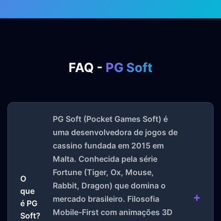
FAQ -
PG Soft
PG Soft (Pocket Games Soft) é
uma desenvolvedora de jogos de
cassino fundada em 2015 em
Malta. Conhecida pela série
Fortune (Tiger, Ox, Mouse,
O
Rabbit, Dragon) que domina o
que
mercado brasileiro. Filosofia
é PG
Mobile-First com animações 3D
Soft?