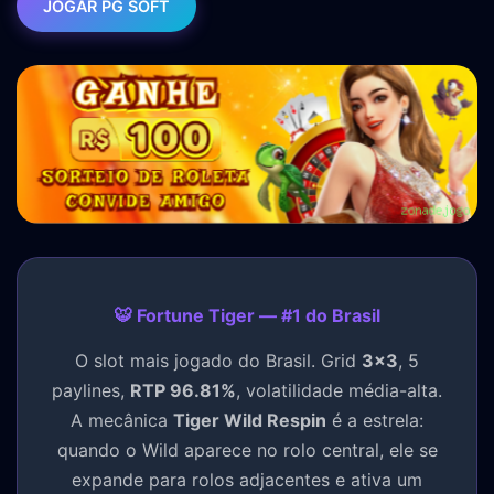
JOGAR PG SOFT
🐯 Fortune Tiger — #1 do Brasil
O slot mais jogado do Brasil. Grid
3x3
, 5
paylines,
RTP 96.81%
, volatilidade média-alta.
A mecânica
Tiger Wild Respin
é a estrela:
quando o Wild aparece no rolo central, ele se
expande para rolos adjacentes e ativa um