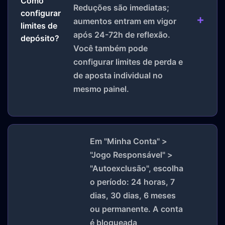
Como
Reduções são imediatas;
configurar
aumentos entram em vigor
limites de
após 24-72h de reflexão.
depósito?
Você também pode
configurar limites de perda e
de aposta individual no
mesmo painel.
Em "Minha Conta" >
"Jogo Responsável" >
"Autoexclusão", escolha
o período: 24 horas, 7
dias, 30 dias, 6 meses
ou permanente. A conta
é bloqueada