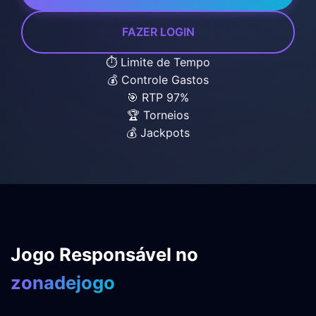
FAZER LOGIN
⏱️ Limite de Tempo
💰 Controle Gastos
🎯 RTP 97%
🏆 Torneios
💰 Jackpots
Jogo Responsável no
zonadejogo