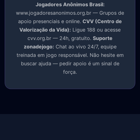
Jogadores Anônimos Brasil:
www.jogadoresanonimos.org.br — Grupos de
apoio presenciais e online.
CVV (Centro de
Valorização da Vida):
Ligue 188 ou acesse
cvv.org.br — 24h, gratuito.
Suporte
zonadejogo:
Chat ao vivo 24/7, equipe
treinada em jogo responsável. Não hesite em
buscar ajuda — pedir apoio é um sinal de
força.