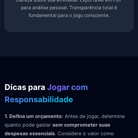
para análise pessoal. Transparência total é
fundamental para o jogo consciente.
Dicas para
Jogar com
Responsabilidade
1. Defina um orçamento:
Antes de jogar, determine
quanto pode gastar
sem comprometer suas
despesas essenciais
. Considere o valor como