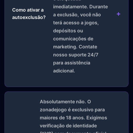
imediatamente. Durante
Como ativar a
a exclusão, você não
autoexclusão?
terá acesso a jogos,
depósitos ou
comunicações de
marketing. Contate
nosso suporte 24/7
para assistência
adicional.
Absolutamente não. O
zonadejogo é exclusivo para
maiores de 18 anos. Exigimos
verificação de identidade