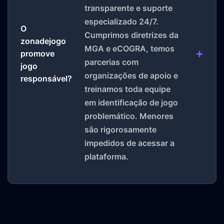
transparente e suporte
especializado 24/7.
O
Cumprimos diretrizes da
zonadejogo
MGA e eCOGRA, temos
promove
parcerias com
jogo
organizações de apoio e
responsável?
treinamos toda equipe
em identificação de jogo
problemático. Menores
são rigorosamente
impedidos de acessar a
plataforma.