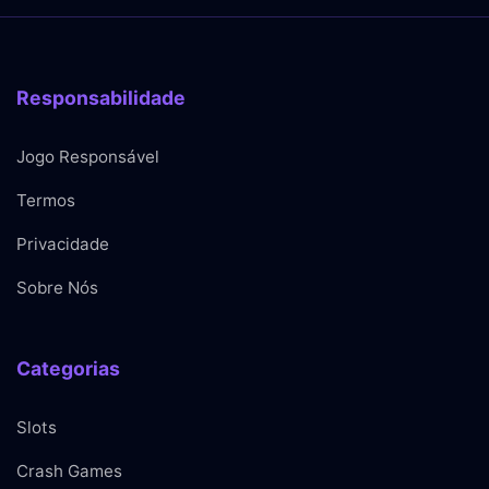
Responsabilidade
Jogo Responsável
Termos
Privacidade
Sobre Nós
Categorias
Slots
Crash Games