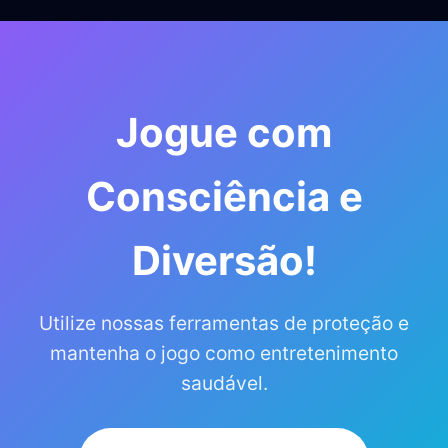
Jogue com
Consciência e
Diversão!
Utilize nossas ferramentas de proteção e
mantenha o jogo como entretenimento
saudável.