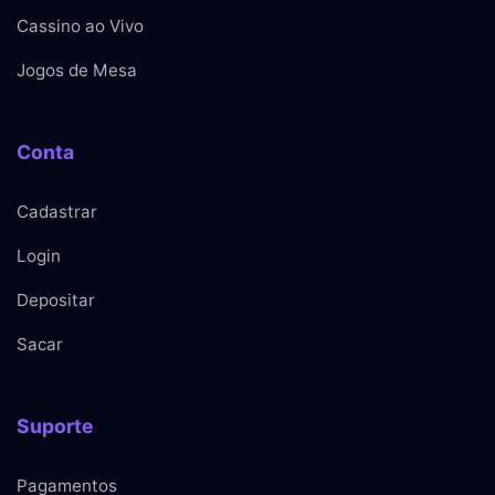
Cassino ao Vivo
Jogos de Mesa
Conta
Cadastrar
Login
Depositar
Sacar
Suporte
Pagamentos