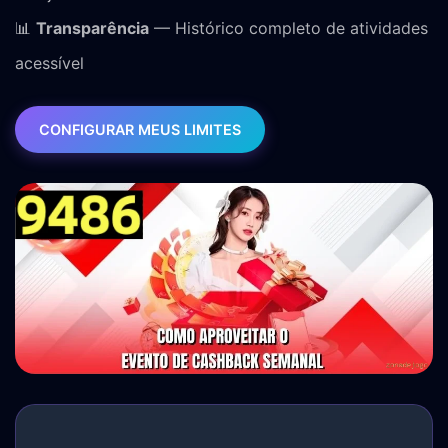
📊
Transparência
— Histórico completo de atividades
acessível
CONFIGURAR MEUS LIMITES