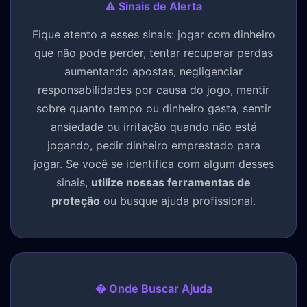
⚠️ Sinais de Alerta
Fique atento a esses sinais: jogar com dinheiro
que não pode perder, tentar recuperar perdas
aumentando apostas, negligenciar
responsabilidades por causa do jogo, mentir
sobre quanto tempo ou dinheiro gasta, sentir
ansiedade ou irritação quando não está
jogando, pedir dinheiro emprestado para
jogar. Se você se identifica com algum desses
sinais,
utilize nossas ferramentas de
proteção
ou busque ajuda profissional.
� Onde Buscar Ajuda