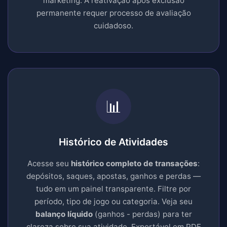
marketing. A reativação após exclusão
permanente requer processo de avaliação
cuidadoso.
📊
Histórico de Atividades
Acesse seu
histórico completo de transações
:
depósitos, saques, apostas, ganhos e perdas —
tudo em um painel transparente. Filtre por
período, tipo de jogo ou categoria. Veja seu
balanço líquido
(ganhos - perdas) para ter
clareza sobre sua atividade. Exportável em PDF