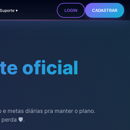
LOGIN
CADASTRAR
 Suporte ▾
te oficial
e metas diárias pra manter o plano.
perda 🛡️.