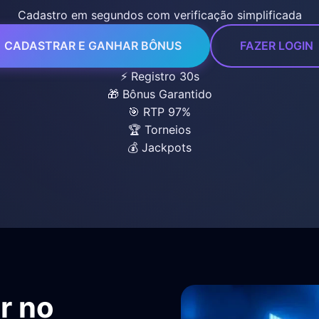
Cadastro em segundos com verificação simplificada
CADASTRAR E GANHAR BÔNUS
FAZER LOGIN
⚡ Registro 30s
🎁 Bônus Garantido
🎯 RTP 97%
🏆 Torneios
💰 Jackpots
r no