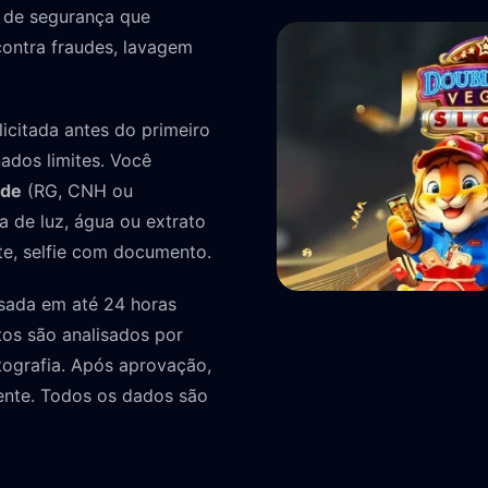
a de segurança que
contra fraudes, lavagem
icitada antes do primeiro
ados limites. Você
ade
(RG, CNH ou
a de luz, água ou extrato
te, selfie com documento.
sada em até 24 horas
os são analisados por
ografia. Após aprovação,
ente. Todos os dados são