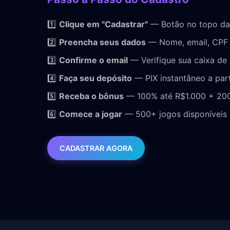
1️⃣
Clique em "Cadastrar"
— Botão no topo da
2️⃣
Preencha seus dados
— Nome, email, CPF 
3️⃣
Confirme o email
— Verifique sua caixa de
4️⃣
Faça seu depósito
— PIX instantâneo a par
5️⃣
Receba o bônus
— 100% até R$1.000 + 200 
6️⃣
Comece a jogar
— 500+ jogos disponíveis
CADASTRAR AGORA