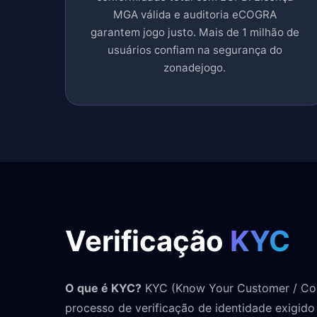
MGA válida e auditoria eCOGRA
garantem jogo justo. Mais de 1 milhão de
usuários confiam na segurança do
zonadejogo.
Verificação
KYC
O que é KYC?
KYC (Know Your Customer / Con
processo de verificação de identidade exigid