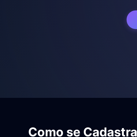
Como se Cadastra