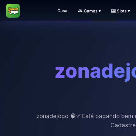
Casa
🎮 Games ▾
🎰 Slots ▾
zonadejog
zonadejogo 🧠✅ Está pagando bem qu
Cadastre-