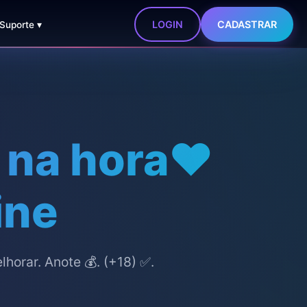
LOGIN
CADASTRAR
 Suporte ▾
 na hora❤️
ine
horar. Anote 💰. (+18) ✅.