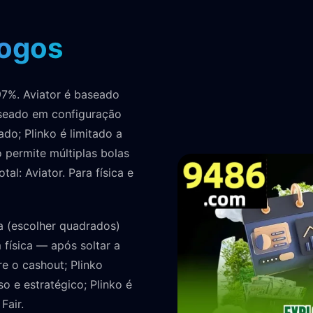
Jogos
7%. Aviator é baseado
aseado em configuração
tado; Plinko é limitado a
o permite múltiplas bolas
tal: Aviator. Para física e
a (escolher quadrados)
física — após soltar a
e o cashout; Plinko
so e estratégico; Plinko é
Fair.