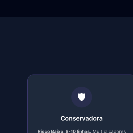
🛡️
Conservadora
Risco Baixo, 8-10 linhas.
Multiplicadores