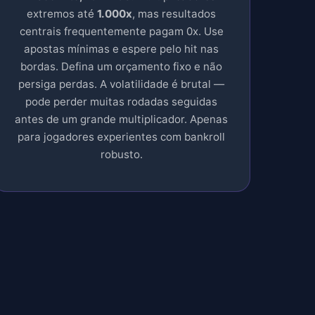
extremos até
1.000x
, mas resultados
centrais frequentemente pagam 0x. Use
apostas mínimas e espere pelo hit nas
bordas. Defina um orçamento fixo e não
persiga perdas. A volatilidade é brutal —
pode perder muitas rodadas seguidas
antes de um grande multiplicador. Apenas
para jogadores experientes com bankroll
robusto.