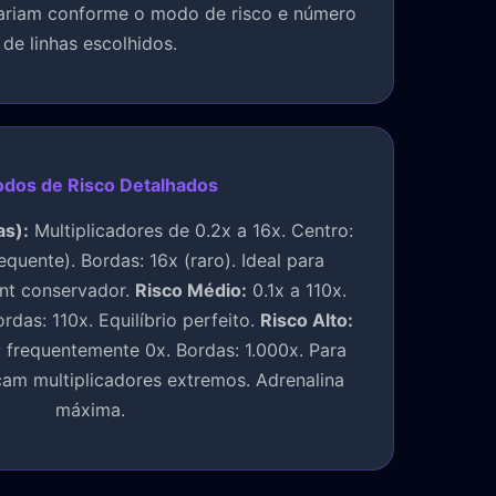
variam conforme o modo de risco e número
de linhas escolhidos.
dos de Risco Detalhados
as):
Multiplicadores de 0.2x a 16x. Centro:
requente). Bordas: 16x (raro). Ideal para
nt conservador.
Risco Médio:
0.1x a 110x.
rdas: 110x. Equilíbrio perfeito.
Risco Alto:
: frequentemente 0x. Bordas: 1.000x. Para
am multiplicadores extremos. Adrenalina
máxima.